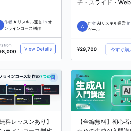
チ・スライド・We
つくる
作者
AIリスキル運営
In
オ
作者
AIリスキル運営
I
A
A
ンラインコース制作
ツール
rts from
View Details
¥29,700
今すぐ購
98,000
無料レッスンあり】
【全編無料】初心者