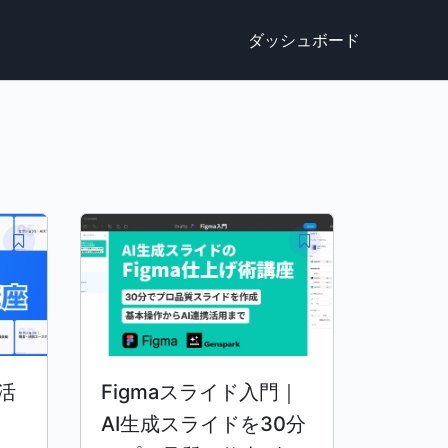
ダッシュボード
活
Figmaスライド入門｜
AI生成スライドを30分