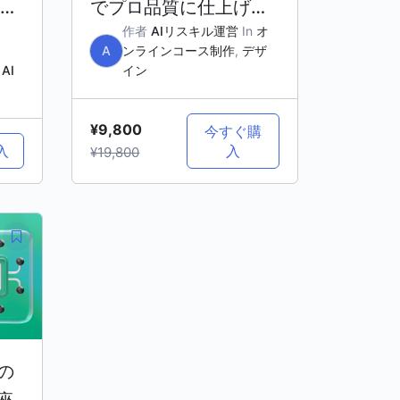
bを
でプロ品質に仕上げる
作者
AIリスキル運営
In
オ
実践講座
A
ンラインコース制作
,
デザ
n
AI
イン
¥9,800
今すぐ購
入
入
¥19,800
の