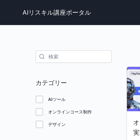
内
容
AIリスキル講座ポータル
を
ス
キ
ッ
プ
カテゴリー
AIツール
オンラインコース制作
オ
デザイン
実